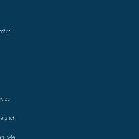
rägt.
ss zu
eislich
en, wie