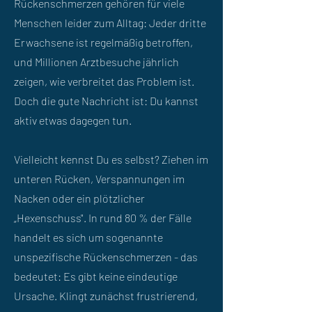
Rückenschmerzen gehören für viele
Menschen leider zum Alltag: Jeder dritte
Erwachsene ist regelmäßig betroffen,
und Millionen Arztbesuche jährlich
zeigen, wie verbreitet das Problem ist.
Doch die gute Nachricht ist: Du kannst
aktiv etwas dagegen tun.
Vielleicht kennst Du es selbst? Ziehen im
unteren Rücken, Verspannungen im
Nacken oder ein plötzlicher
„Hexenschuss". In rund 80 % der Fälle
handelt es sich um sogenannte
unspezifische Rückenschmerzen - das
bedeutet: Es gibt keine eindeutige
Ursache. Klingt zunächst frustrierend,