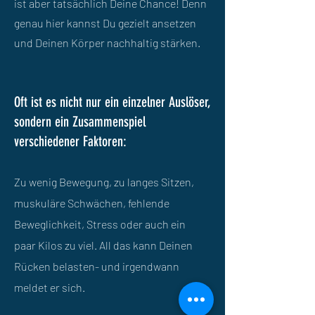
ist aber tatsächlich Deine Chance! Denn
genau hier kannst Du gezielt ansetzen
und Deinen Körper nachhaltig stärken.
Oft ist es nicht nur ein einzelner Auslöser,
sondern ein Zusammenspiel
verschiedener Faktoren:
Zu wenig Bewegung, zu langes Sitzen,
muskuläre Schwächen, fehlende
Beweglichkeit, Stress oder auch ein
paar Kilos zu viel. All das kann Deinen
Rücken belasten- und irgendwann
meldet er sich.